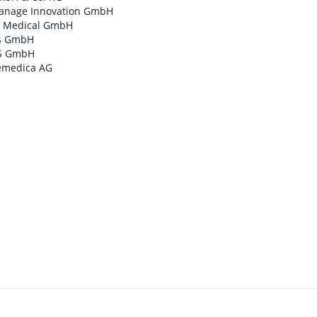
anage Innovation GmbH
c Medical GmbH
bs GmbH
S GmbH
emedica AG