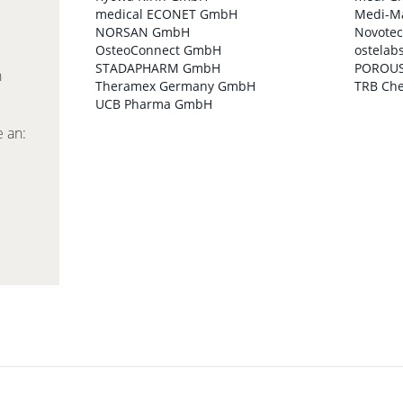
medical ECONET GmbH
Medi-M
NORSAN GmbH
Novote
OsteoConnect GmbH
ostela
STADAPHARM GmbH
POROU
n
Theramex Germany GmbH
TRB Ch
UCB Pharma GmbH
e an: