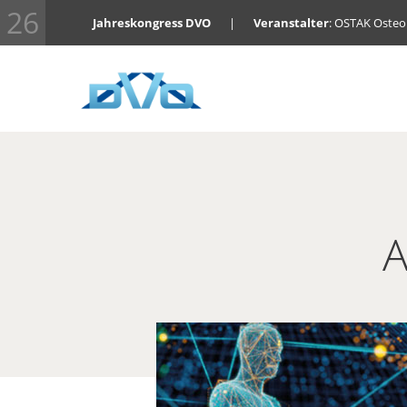
26
Jahreskongress DVO
|
Veranstalter
: OSTAK Oste
A