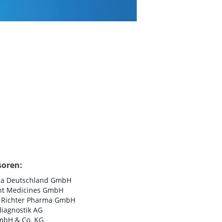
soren:
na Deutschland GmbH
nt Medicines GmbH
 Richter Pharma GmbH
iagnostik AG
mbH & Co. KG