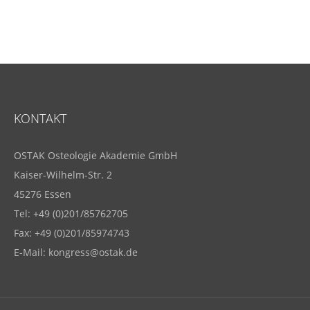
KONTAKT
OSTAK Osteologie Akademie GmbH
Kaiser-Wilhelm-Str. 2
45276 Essen
Tel: +49 (0)201/85762705
Fax: +49 (0)201/85974743
E-Mail:
kongress@ostak.de